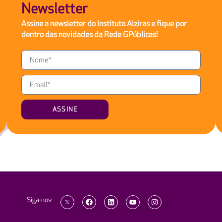
Newsletter
Assine a newsletter do Instituto Alziras e fique por
dentro das novidades da Rede GPúblicas!
ASSINE
Siga-nos: