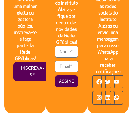
do Instituto
uma mulher
as redes
Alziras e
eleita ou
sociais do
fique por
gestora
Instituto
dentro das
pública,
Alziras ou
novidades
inscreva-se
envie uma
da Rede
e faça
mensagem
GPúblicas!
parte da
para nosso
Rede
WhatsApp
GPúblicas!
para
receber
INSCREVA-
notificações:
SE
ASSINE