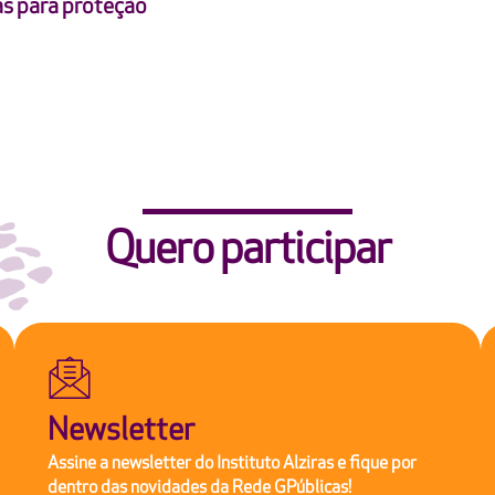
as para proteção
Quero participar
Newsletter
Assine a newsletter do Instituto Alziras e fique por
dentro das novidades da Rede GPúblicas!