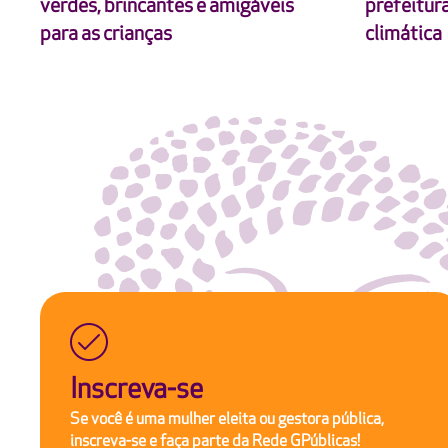
verdes, brincantes e amigáveis
prefeitur
para as crianças
climática
Inscreva-se
Se você é uma mulher eleita ou gestora pública,
inscreva-se e faça parte da Rede GPúblicas!